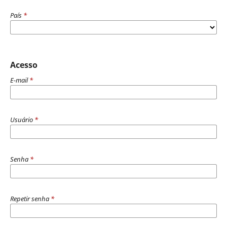
País
*
Acesso
E-mail
*
Usuário
*
Senha
*
Repetir senha
*