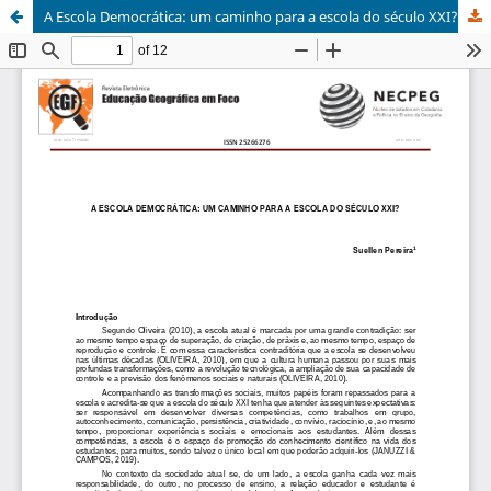
A Escola Democrática: um caminho para a escola do século XXI?