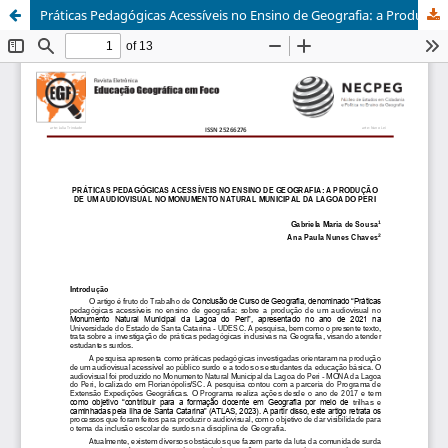
Práticas Pedagógicas Acessíveis no Ensino de Geografia: a Produção de um Audiovisual no Monumento Natural Municipal da Lagoa do Peri