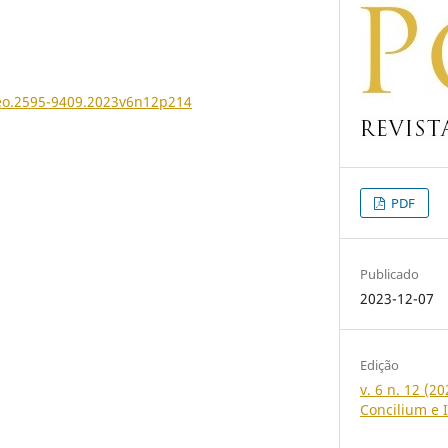
Teo.2595-9409.2023v6n12p214
PDF
Publicado
2023-12-07
Edição
v. 6 n. 12 (
Concilium e I