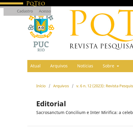
Cadastro
Acesso
Atual
Arquivos
Notícias
Sobre
Início
/
Arquivos
/
v. 6 n. 12 (2023): Revista Pesqu
Editorial
Sacrosanctum Concilium e Inter Mirifica: a cele