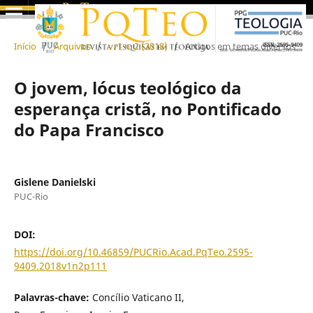
Início
/
Arquivos
/
v. 1 n. 2 (2018)
/
Artigos em temas diversos
O jovem, lócus teológico da
esperança cristã, no Pontificado
do Papa Francisco
Gislene Danielski
PUC-Rio
DOI:
https://doi.org/10.46859/PUCRio.Acad.PqTeo.2595-
9409.2018v1n2p111
Palavras-chave:
Concílio Vaticano II,