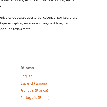
u trabalho
on-line
, sempre com as devidas citações da
o.
riódico de acesso aberto, concedendo, por isso, o uso
tigos em aplicações educacionais, científicas, não
sde que citada a fonte.
Idioma
English
Español (España)
Français (France)
Português (Brasil)