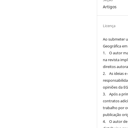
Artigos
Licença
Ao submeter u
Geográfica em
1. O autor man
na revista imp
direitos autor
2. As ideias e
responsabilida
opiniões da EG
3. Após a prim
contratos adic
trabalho por o
publicação orig
4. O autor de 