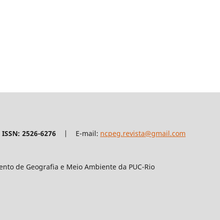
ISSN: 2526-6276
| E-mail:
ncpeg.revista@gmail.com
mento de Geografia e Meio Ambiente da PUC-Rio