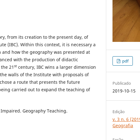
ory, from its creation to the present day, of
 (IBC). Within this context, it is necessary a
ion and how the geography was presented at
anced with the production of didactic
pdf
st
 the 21
century, IBC wins a larger dimension
e walls of the Institute with proposals of
hose a route that presents the future
Publicado
eing carried out to expand the teaching of
2019-10-15
ly Impaired. Geography Teaching.
Edição
v. 3 n. 6 (20
Geografia
Seção