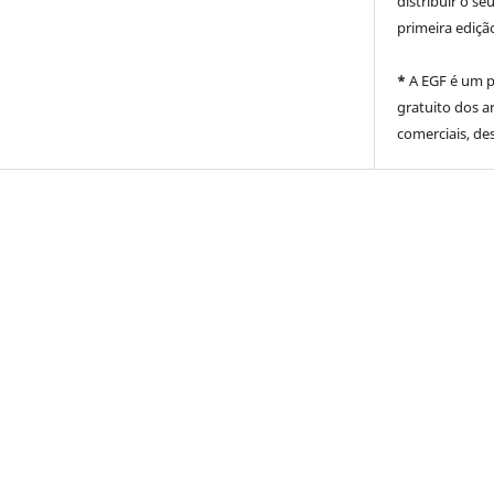
distribuir o se
primeira ediçã
*
A EGF é um pe
gratuito dos ar
comerciais, de