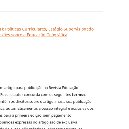
21): Políticas Curriculares, Estágio Supervisionado
lexões sobre a Educação Geográfica
m artigo para publicação na Revista Educação
 Foco, o autor concorda com os seguintes
termos
:
tém os direitos sobre o artigo, mas a sua publicação
lica, automaticamente, a cessão integral e exclusiva dos
ais para a primeira edição, sem pagamento.
 opiniões expressas no artigo são de exclusiva
de do autor, não refletindo, necessariamente, as