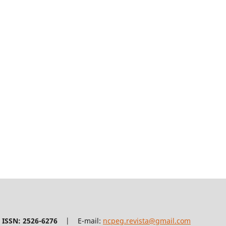
ISSN: 2526-6276
| E-mail:
ncpeg.revista@gmail.com