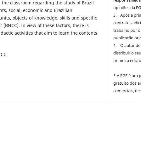
the classroom regarding the study of Brazil
opiniões da EG
nts, social, economic and Brazilian
3. Após a prim
nits, objects of knowledge, skills and specific
contratos adic
BNCC). In view of these factors, there is
trabalho por o
ctic activities that aim to learn the contents
publicação orig
4. O autor de 
distribuir o se
NCC
primeira ediçã
*
A EGF é um pe
gratuito dos ar
comerciais, de