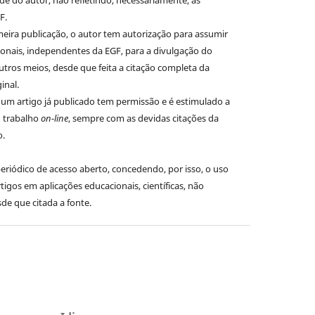
F.
eira publicação, o autor tem autorização para assumir
ionais, independentes da EGF, para a divulgação do
utros meios, desde que feita a citação completa da
inal.
um artigo já publicado tem permissão e é estimulado a
u trabalho
on-line
, sempre com as devidas citações da
o.
riódico de acesso aberto, concedendo, por isso, o uso
tigos em aplicações educacionais, científicas, não
sde que citada a fonte.