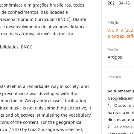
2021-04-16
 econômicas e migrações brasileiras, todos
s de conhecimentos, habilidades e
 Nacional Comum Curricular (BNCC). Diante
Edição
o e desenvolvimento de atividades didáticas
v. 5 n. 9 (20
ma mais atrativa, através da música.
e outras Ref
abilidades. BNCC
Seção
Artigos
Licença
sts itself in a remarkable way in society, and
Ao submeter u
the present work was developed with the
Geográfica em
hing tool in Geography classes, facilitating
1. O autor man
nce music is not only something attractive, it
na revista imp
ents and objectives, stimulating the vocabulary,
direitos autor
ions of the content. For the geographical
2. As ideias e
anca (1947) by Luiz Gonzaga was selected,
responsabilida